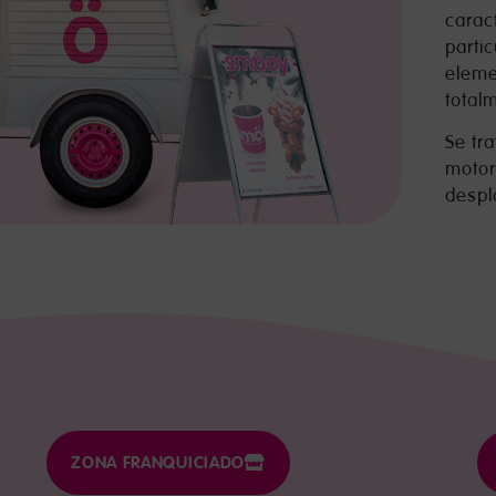
carac
parti
eleme
total
Se tr
motor
despl
ZONA FRANQUICIADO