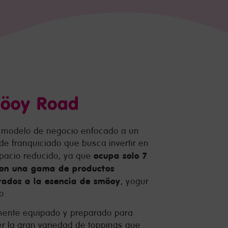
öoy Road
 modelo de negocio enfocado a un
l de franquiciado que busca invertir en
ocupa solo 7
pacio reducido, ya que
con una gama de productos
tados a la esencia de smöoy
, yogur
o.
mente equipado y preparado para
er la gran variedad de toppings que