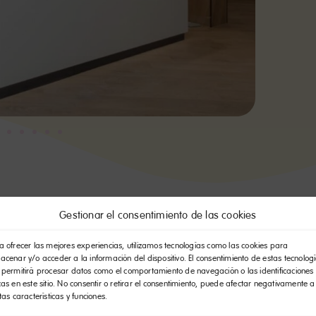
Gestionar el consentimiento de las cookies
a ofrecer las mejores experiencias, utilizamos tecnologías como las cookies para
acenar y/o acceder a la información del dispositivo. El consentimiento de estas tecnolog
 permitirá procesar datos como el comportamiento de navegación o las identificaciones
cas en este sitio. No consentir o retirar el consentimiento, puede afectar negativamente a
rtas características y funciones.