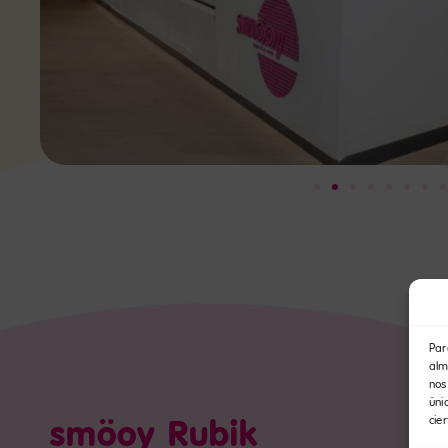
Par
alm
nos
úni
smöoy Rubik
cie