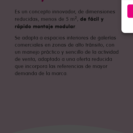
Es un concepto innovador, de dimensiones
2
de fácil y
reducidas, menos de 5 m
,
rápido montaje modular
.
Se adapta a espacios interiores de galerías
comerciales en zonas de alto tránsito, con
un manejo práctico y sencillo de la actividad
de venta, adaptado a una oferta reducida
que incorpora las referencias de mayor
demanda de la marca.