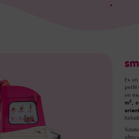
sm
Es un
perfi
un es
2
m
, 
orien
helad
Total
ofrec