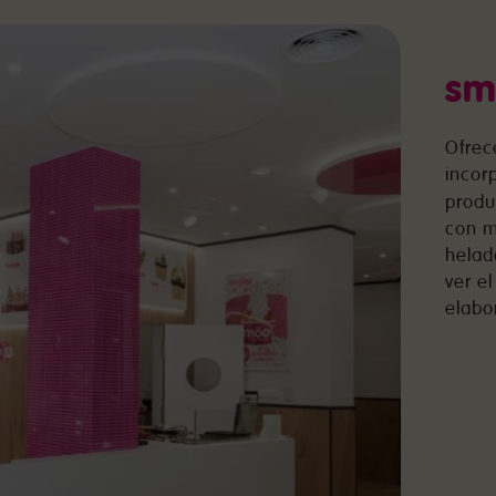
sm
Ofrec
incor
produ
con m
helad
ver el
elabo