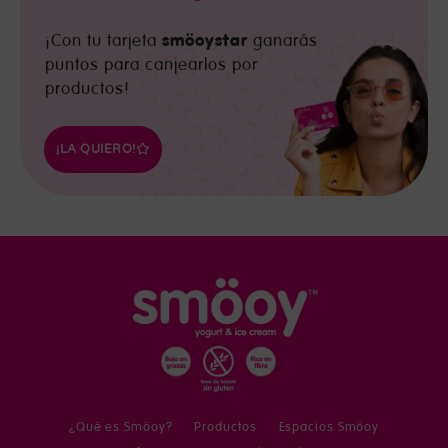
smöoystar
¡Con tu tarjeta
ganarás
puntos para canjearlos por
productos!
¡LA QUIERO!
¿Qué es Smöoy?
Productos
Espacios Smöoy