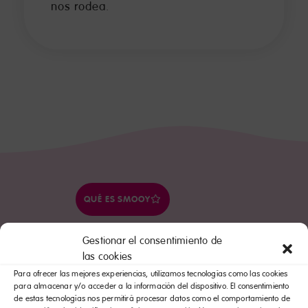
nos rodea.
QUÉ ES SMOOY
Gestionar el consentimiento de
RSC Y MEDIAMBIENTE
las cookies
Para ofrecer las mejores experiencias, utilizamos tecnologías como las cookies
para almacenar y/o acceder a la información del dispositivo. El consentimiento
de estas tecnologías nos permitirá procesar datos como el comportamiento de
PREMIOS SMÖOY