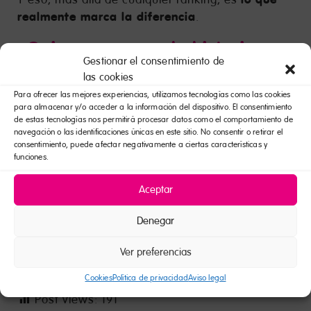
realmente marca la diferencia
.
¿Quieres conocer la historia
Gestionar el consentimiento de
completa?
las cookies
Para ofrecer las mejores experiencias, utilizamos tecnologías como las cookies
el mundo de la franquicia
Si te interesa
, el
para almacenar y/o acceder a la información del dispositivo. El consentimiento
construyen
de estas tecnologías nos permitirá procesar datos como el comportamiento de
emprendimiento o entender cómo se
navegación o las identificaciones únicas en este sitio. No consentir o retirar el
marcas con recorrido real
, merece la pena leer
consentimiento, puede afectar negativamente a ciertas características y
el reportaje completo.
funciones.
Descubre el
y
artículo de la revista Emprendedores
Aceptar
conoce en detalle la visión de Nuria Martínez
Sirvent
sobre crecimiento e internacionalización.
Denegar
Porque hay historias que se resumen.
Ver preferencias
merece la pena leer bien
Y otras que
.
Cookies
Política de privacidad
Aviso legal
Post Views:
191