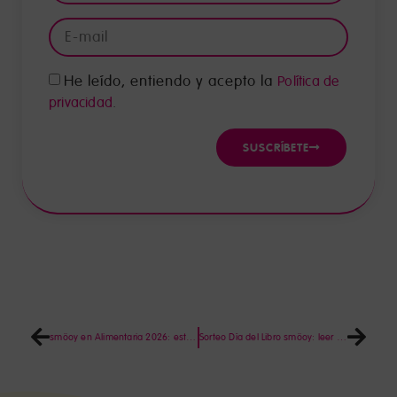
He leído, entiendo y acepto la
Política de
.
privacidad
SUSCRÍBETE
smöoy en Alimentaria 2026: estar donde pasan las cosas
Sorteo Día del Libro smöoy: leer también es un planazo