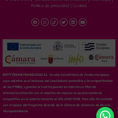
Política de privacidad
|
Cookies
SOFTY CREAM FRANQUICIAS S.L.
ha sido beneficiaria de Fondos Europeos,
cuyo objetivo es el refuerzo del crecimiento sostenible y la competitividad
de las PYMES, y gracias al cual ha puesto en marcha un Plan de
Internacionalización con el objetivo de mejorar su posicionamiento
competitivo en el exterior durante el año 2025/2026. Para ello ha contado
con el apoyo del Programa Xpande de la Cámara de Comercio de Murcia.
#EuropaSeSiente