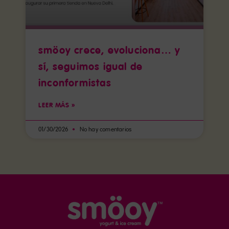
smöoy crece, evoluciona… y
sí, seguimos igual de
inconformistas
LEER MÁS »
01/30/2026
No hay comentarios