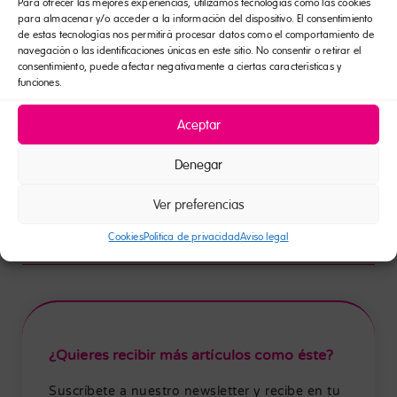
Para ofrecer las mejores experiencias, utilizamos tecnologías como las cookies
para almacenar y/o acceder a la información del dispositivo. El consentimiento
smöoy x GAME: una colaboración
de estas tecnologías nos permitirá procesar datos como el comportamiento de
para que la merienda siga en
navegación o las identificaciones únicas en este sitio. No consentir o retirar el
forma de partida
consentimiento, puede afectar negativamente a ciertas características y
funciones.
Leer más »
Aceptar
Denegar
Compartir >
Ver preferencias
Cookies
Política de privacidad
Aviso legal
¿Quieres recibir más artículos como éste?
Suscríbete a nuestro newsletter y recibe en tu