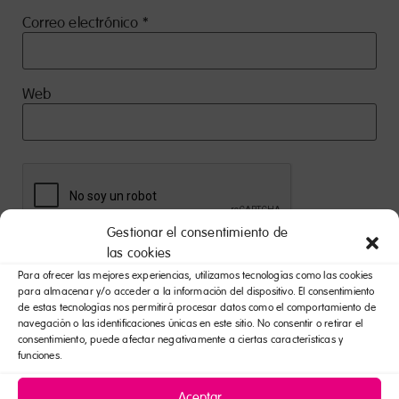
Correo electrónico
*
Web
Gestionar el consentimiento de
las cookies
Para ofrecer las mejores experiencias, utilizamos tecnologías como las cookies
para almacenar y/o acceder a la información del dispositivo. El consentimiento
de estas tecnologías nos permitirá procesar datos como el comportamiento de
navegación o las identificaciones únicas en este sitio. No consentir o retirar el
Otras publicaciones recientes
consentimiento, puede afectar negativamente a ciertas características y
funciones.
Mundial smöoy: fútbol, emoción y
una excusa perfecta para celebrar
juntos
Aceptar