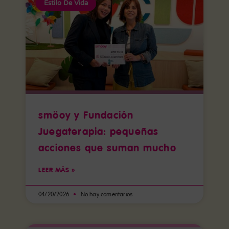
Estilo De Vida
smöoy y Fundación
Juegaterapia: pequeñas
acciones que suman mucho
LEER MÁS »
04/20/2026
No hay comentarios